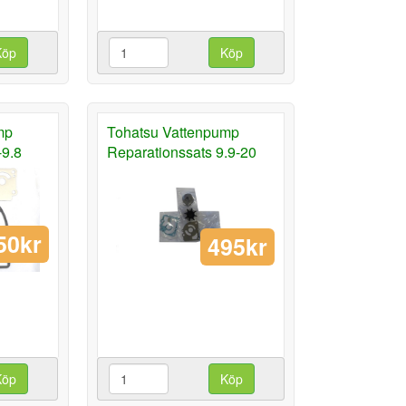
Köp
Köp
mp
Tohatsu Vattenpump
-9.8
Reparationssats 9.9-20
50kr
495kr
Köp
Köp