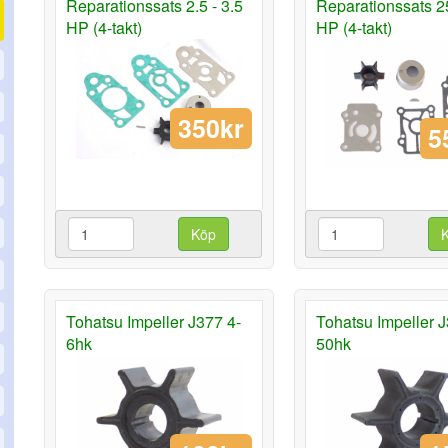
Reparationssats 2.5 - 3.5
Reparationssats 2
HP (4-takt)
HP (4-takt)
350kr
5
Köp
Tohatsu Impeller J377 4-
Tohatsu Impeller 
6hk
50hk