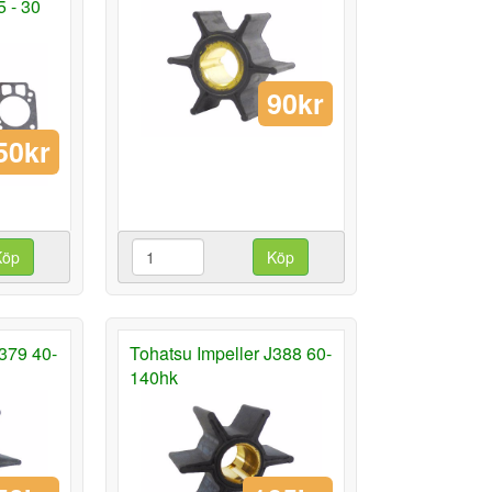
5 - 30
90kr
50kr
Köp
Köp
J379 40-
Tohatsu Impeller J388 60-
140hk