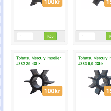
100kr
1
Köp
Tohatsu Mercury Impeller
Tohatsu Mercury I
J382 25-40hk
J383 9,9-20hk
100kr
1