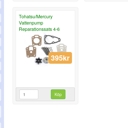
Tohatsu/Mercury
Vattenpump
Reparationssats 4-6
395kr
Köp