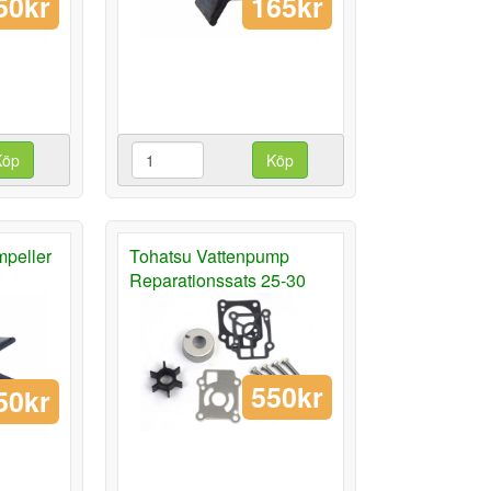
50kr
165kr
Köp
Köp
mpeller
Tohatsu Vattenpump
Reparationssats 25-30
550kr
50kr