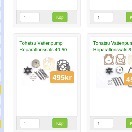
Köp
Tohatsu Vattenpump
Tohatsu Vattenpu
Reparationssats 40-50
Reparationssats 8
495kr
4
Köp