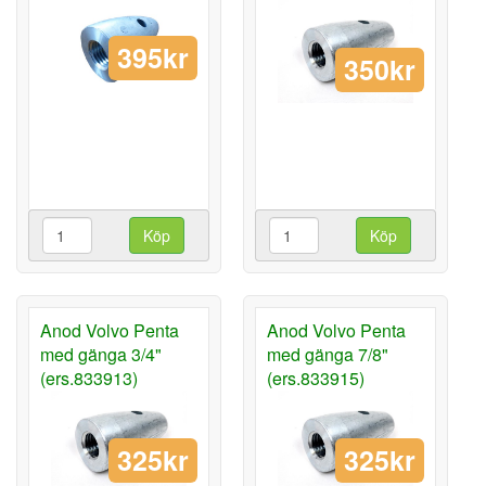
395kr
350kr
Köp
Köp
Anod Volvo Penta
Anod Volvo Penta
med gänga 3/4"
med gänga 7/8"
(ers.833913)
(ers.833915)
325kr
325kr