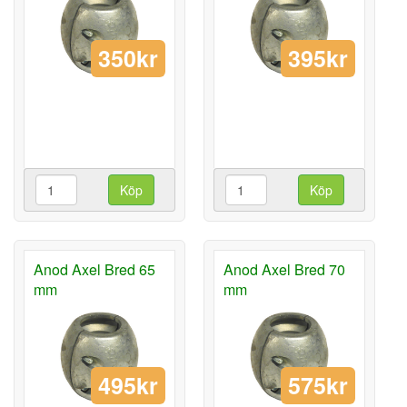
350kr
395kr
Köp
Köp
Anod Axel Bred 65
Anod Axel Bred 70
mm
mm
495kr
575kr