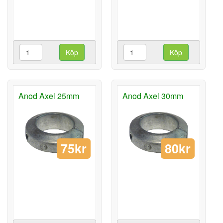
Köp
Köp
Anod Axel 25mm
Anod Axel 30mm
75kr
80kr