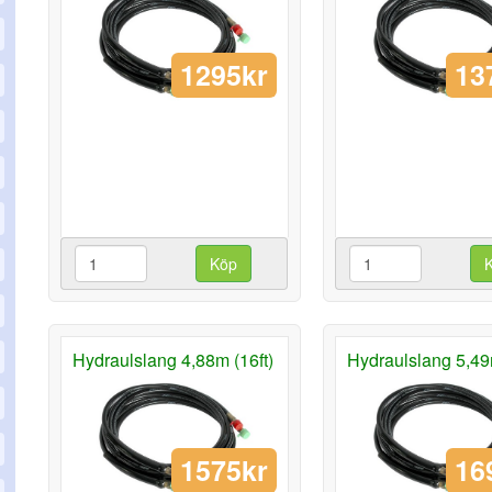
1295kr
13
Köp
Hydraulslang 4,88m (16ft)
Hydraulslang 5,49m
1575kr
16