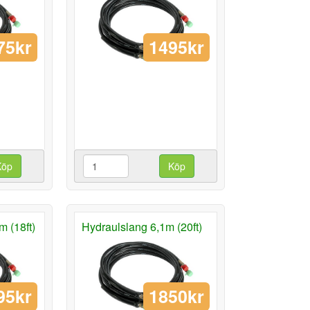
75kr
1495kr
Köp
Köp
 (18ft)
Hydraulslang 6,1m (20ft)
95kr
1850kr