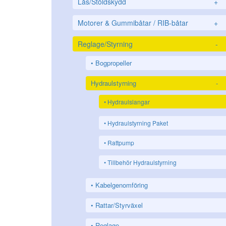
Lås/Stöldskydd
+
Motorer & Gummibåtar / RIB-båtar
+
Reglage/Styrning
-
Bogpropeller
Hydraulstyrning
-
Hydraulslangar
Hydraulstyrning Paket
Rattpump
Tillbehör Hydraulstyrning
Kabelgenomföring
Rattar/Styrväxel
Reglage