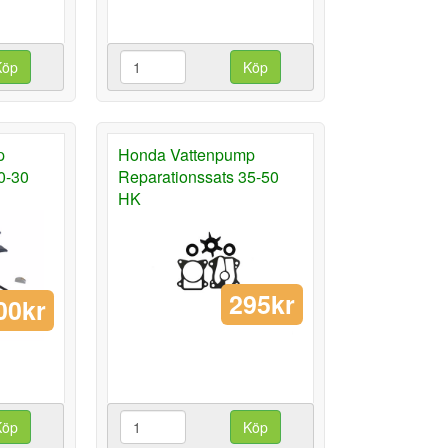
Köp
Köp
p
Honda Vattenpump
0-30
Reparationssats 35-50
HK
295kr
00kr
Köp
Köp