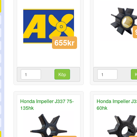
655kr
Köp
Honda Impeller J337 75-
Honda Impeller J3
135hk
60hk