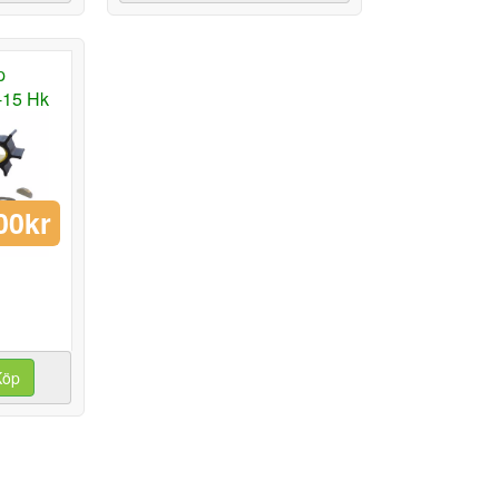
p
-15 Hk
00kr
Köp