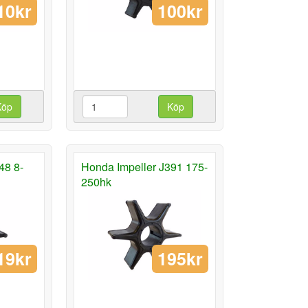
10kr
100kr
Köp
Köp
48 8-
Honda Impeller J391 175-
250hk
19kr
195kr