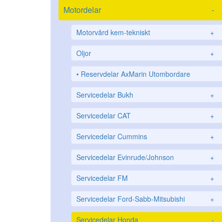
Motordelar
-
Motorvård kem-tekniskt
+
Oljor
+
Reservdelar AxMarin Utombordare
Servicedelar Bukh
+
Servicedelar CAT
+
Servicedelar Cummins
+
Servicedelar Evinrude/Johnson
+
Servicedelar FM
+
Servicedelar Ford-Sabb-Mitsubishi
+
Servicedelar Honda
-