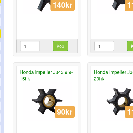
140kr
1
Köp
Honda Impeller J343 9,9-
Honda Impeller J3
15hk
20hk
90kr
1