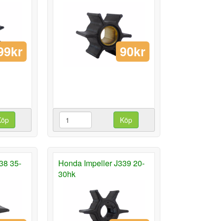
99kr
90kr
Köp
Köp
38 35-
Honda Impeller J339 20-
30hk