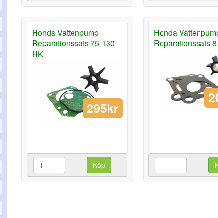
Honda Vattenpump
Honda Vattenpum
Reparationssats 75-130
Reparationssats 8
HK
2
295kr
Köp