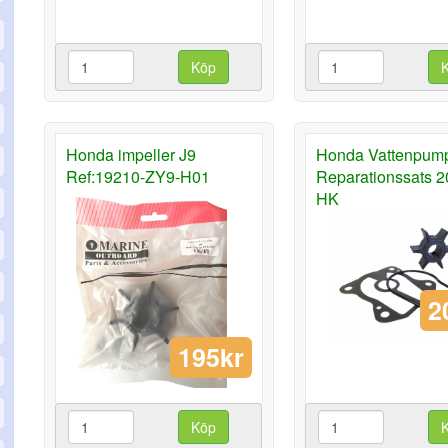
Köp
Honda impeller J9
Honda Vattenpum
Ref:19210-ZY9-H01
Reparationssats 2
HK
2
195kr
Köp