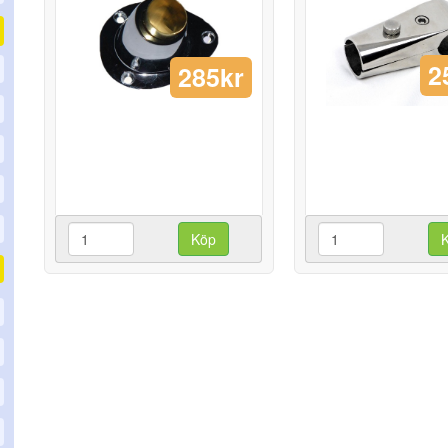
2
285kr
Köp