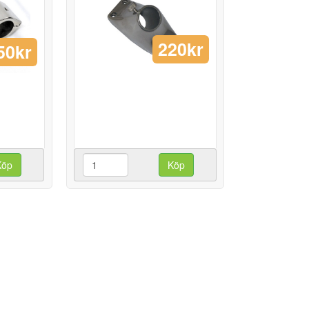
220kr
50kr
Köp
Köp