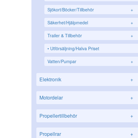
Sjökort/Böcker/Tillbehör
+
Säkerhet/Hjälpmedel
+
Trailer & Tillbehör
+
Utförsäljning/Halva Priset
Vatten/Pumpar
+
Elektronik
+
Motordelar
+
Propellertillbehör
+
Propellrar
+