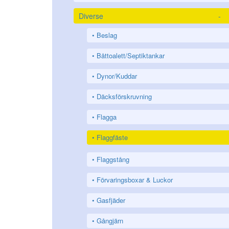
Diverse
-
Beslag
Båttoalett/Septiktankar
Dynor/Kuddar
Däcksförskruvning
Flagga
Flaggfäste
Flaggstång
Förvaringsboxar & Luckor
Gasfjäder
Gångjärn