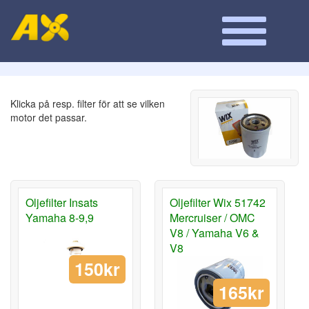
Klicka på resp. filter för att se vilken
motor det passar.
Oljefilter Insats
Oljefilter Wix 51742
Yamaha 8-9,9
Mercruiser / OMC
V8 / Yamaha V6 &
V8
150kr
165kr