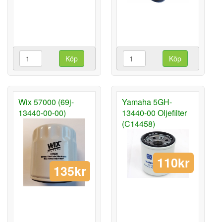
Köp
Köp
Wix 57000 (69j-
Yamaha 5GH-
13440-00-00)
13440-00 Oljefilter
(C14458)
110kr
135kr