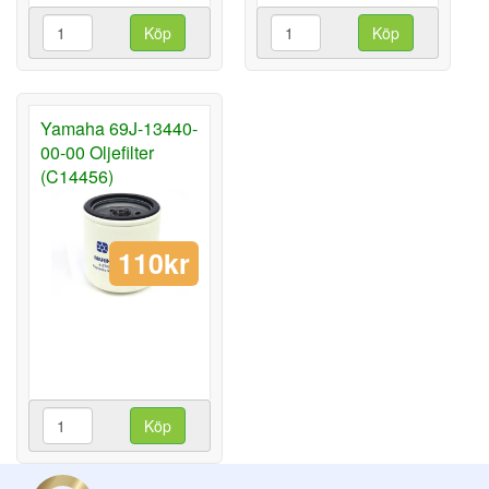
Köp
Köp
Yamaha 69J-13440-
00-00 Oljefilter
(C14456)
110kr
Köp