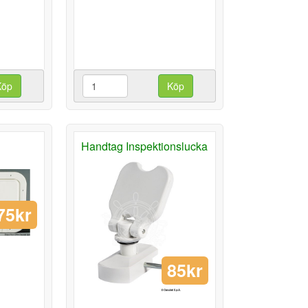
Köp
Köp
Handtag Inspektionslucka
75kr
85kr