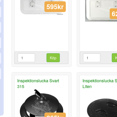
595kr
6
Köp
Inspektionslucka Svart
Inspektionslucka S
315
Liten