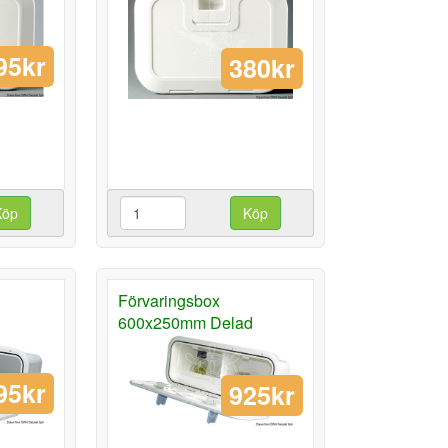
95kr
380kr
Köp
Köp
Förvaringsbox
600x250mm Delad
95kr
925kr