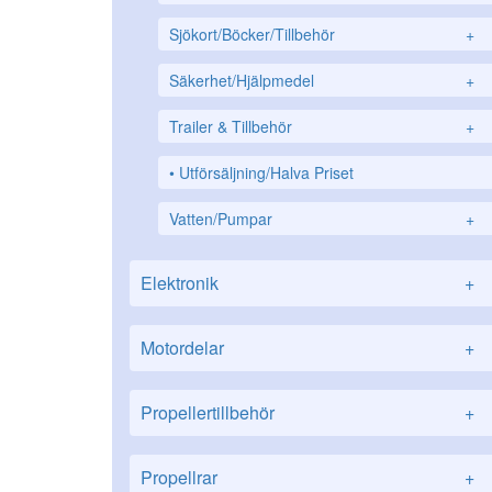
Sjökort/Böcker/Tillbehör
+
Säkerhet/Hjälpmedel
+
Trailer & Tillbehör
+
Utförsäljning/Halva Priset
Vatten/Pumpar
+
Elektronik
+
Motordelar
+
Propellertillbehör
+
Propellrar
+