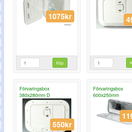
1075kr
4
Köp
Förvaringsbox
Förvaringsbox
380x280mm D
600x250mm
11
550kr