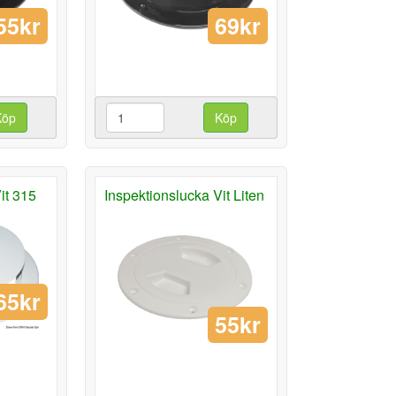
55kr
69kr
Köp
Köp
it 315
Inspektionslucka Vit Liten
65kr
55kr