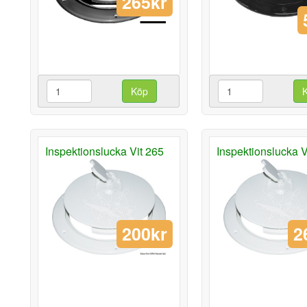
265kr
Köp
Inspektionslucka Vit 265
Inspektionslucka V
200kr
2