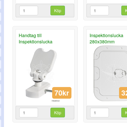
Köp
Handtag till
Inspektionslucka
Inspektionslucka
280x380mm
70kr
3
Köp