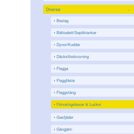
Diverse
-
Beslag
Båttoalett/Septiktankar
Dynor/Kuddar
Däcksförskruvning
Flagga
Flaggfäste
Flaggstång
Förvaringsboxar & Luckor
Gasfjäder
Gångjärn