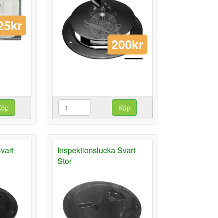
25kr
200kr
Köp
Köp
vart
Inspektionslucka Svart
Stor