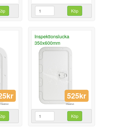
Köp
Köp
Inspektionslucka
350x600mm
25kr
525kr
Köp
Köp