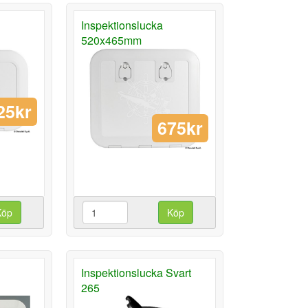
Inspektionslucka
520x465mm
25kr
675kr
Köp
Köp
Inspektionslucka Svart
265