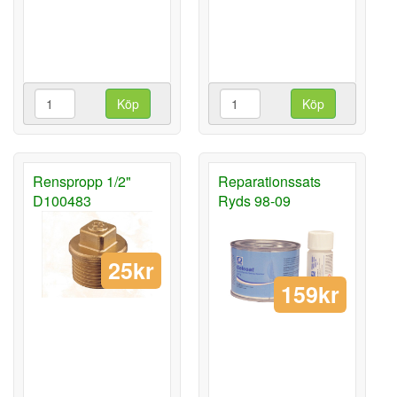
Köp
Köp
Renspropp 1/2"
Reparationssats
D100483
Ryds 98-09
25kr
159kr