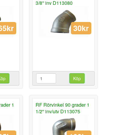
3/8'' inv D113080
65kr
30kr
Köp
Köp
rader 1
RF Rörvinkel 90 grader 1
1/2'' inv/utv D113075