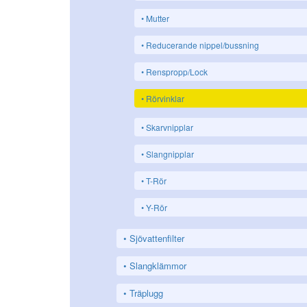
Mutter
Reducerande nippel/bussning
Renspropp/Lock
Rörvinklar
Skarvnipplar
Slangnipplar
T-Rör
Y-Rör
Sjövattenfilter
Slangklämmor
Träplugg