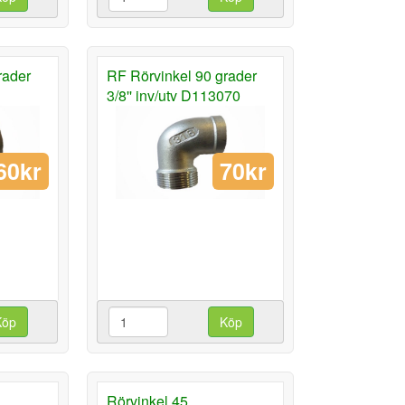
rader
RF Rörvinkel 90 grader
3/8'' inv/utv D113070
60kr
70kr
Köp
Köp
Rörvinkel 45