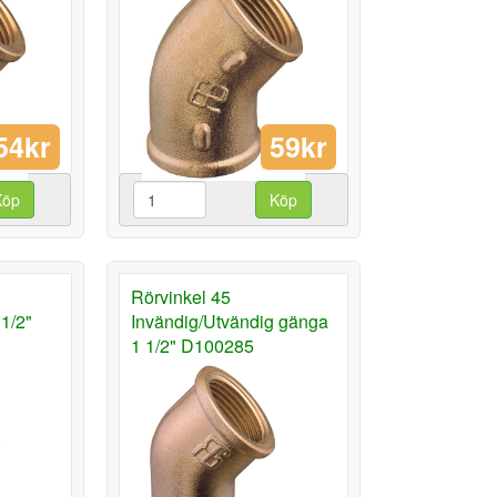
54kr
59kr
Köp
Köp
Rörvinkel 45
1/2"
Invändig/Utvändig gänga
1 1/2" D100285