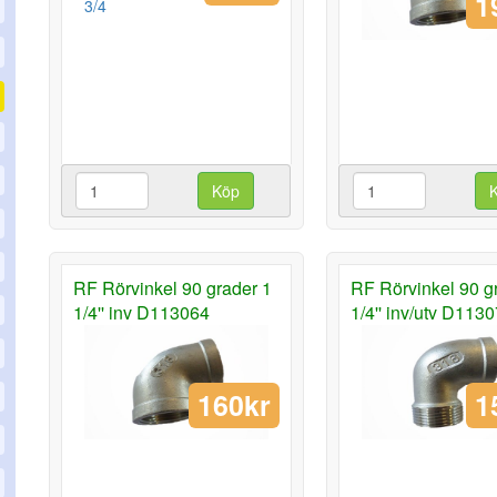
1
Köp
RF Rörvinkel 90 grader 1
RF Rörvinkel 90 g
1/4'' inv D113064
1/4'' inv/utv D113
160kr
1