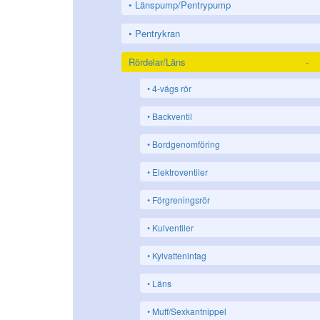
Länspump/Pentrypump
Pentrykran
Rördelar/Läns
-
4-vägs rör
Backventil
Bordgenomföring
Elektroventiler
Förgreningsrör
Kulventiler
Kylvattenintag
Läns
Muff/Sexkantnippel