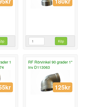
95kr
180kr
Köp
Köp
rader 1
RF Rörvinkel 90 grader 1''
074
inv D113063
55kr
125kr