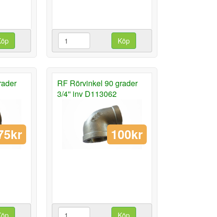
Köp
Köp
rader
RF Rörvinkel 90 grader
3/4'' inv D113062
75kr
100kr
Köp
Köp