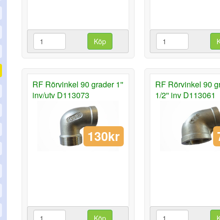
Köp
RF Rörvinkel 90 grader 1''
RF Rörvinkel 90 g
inv/utv D113073
1/2'' inv D113061
130kr
Köp