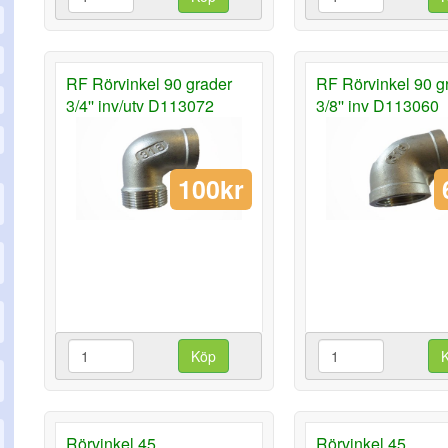
RF Rörvinkel 90 grader
RF Rörvinkel 90 g
3/4'' inv/utv D113072
3/8'' inv D113060
100kr
Köp
Rörvinkel 45
Rörvinkel 45