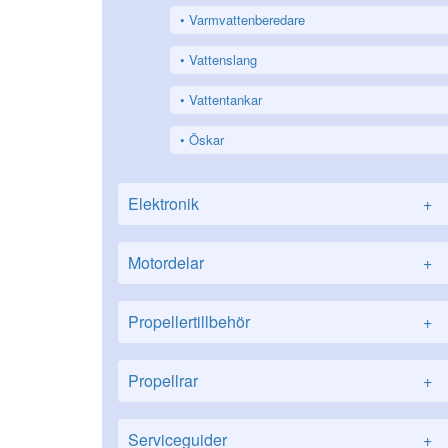
Varmvattenberedare
Vattenslang
Vattentankar
Öskar
Elektronik
+
Motordelar
+
Propellertillbehör
+
Propellrar
+
Serviceguider
+