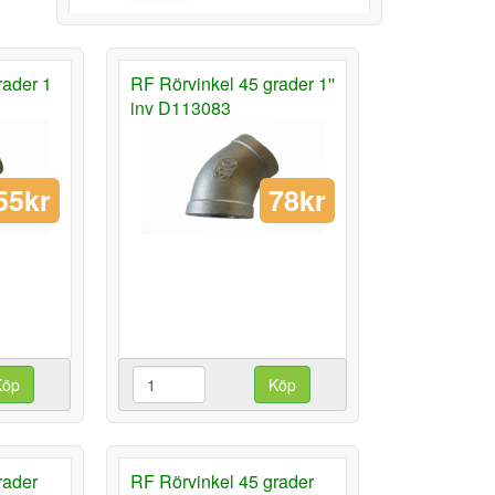
rader 1
RF Rörvinkel 45 grader 1''
inv D113083
55kr
78kr
Köp
Köp
rader
RF Rörvinkel 45 grader