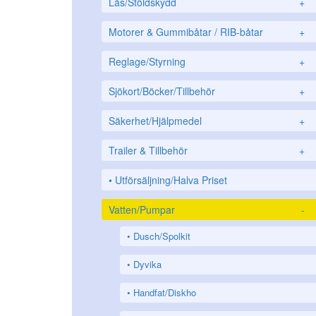
Lås/Stöldskydd
+
Motorer & Gummibåtar / RIB-båtar
+
Reglage/Styrning
+
Sjökort/Böcker/Tillbehör
+
Säkerhet/Hjälpmedel
+
Trailer & Tillbehör
+
Utförsäljning/Halva Priset
Vatten/Pumpar
-
Dusch/Spolkit
Dyvika
Handfat/Diskho