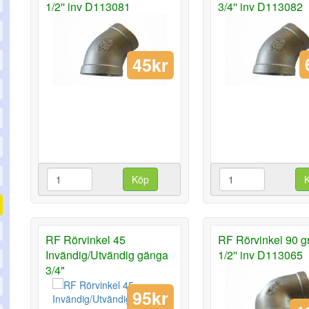
1/2'' inv D113081
3/4'' inv D113082
45kr
Köp
RF Rörvinkel 45
RF Rörvinkel 90 g
Invändig/Utvändig gänga
1/2'' inv D113065
3/4"
95kr