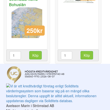
Bohuslän
250kr
Köp
Köp
Axelsson Marin i Strömstad AB