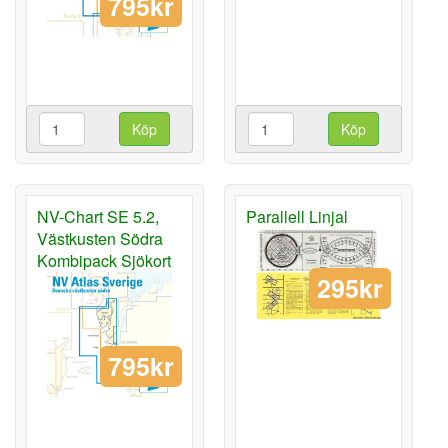
795kr
Köp
Köp
NV-Chart SE 5.2,
Parallell Linjal
Västkusten Södra
Kombipack Sjökort
295kr
795kr