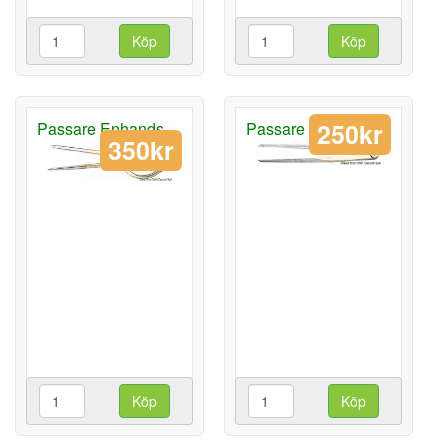
Köp
Köp
250kr
Passare Enhands
Passare Kort
350kr
Köp
Köp