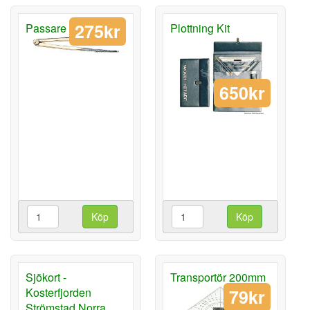
275kr
Passare Lång
Plottning Kit
650kr
Köp
Köp
Sjökort -
Transportör 200mm
Kosterfjorden
79kr
Strömstad Norra