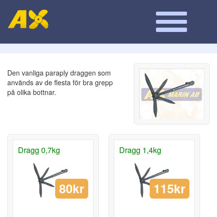
Den vanliga paraply draggen som
används av de flesta för bra grepp
på olika bottnar.
Dragg 0,7kg
Dragg 1,4kg
80kr
115kr