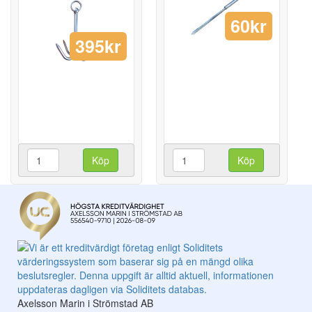
60kr
395kr
Köp
Köp
Axelsson Marin i Strömstad AB