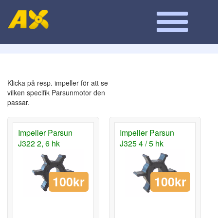
Klicka på resp. impeller för att se
vilken specifik Parsunmotor den
passar.
Impeller Parsun
Impeller Parsun
J322 2, 6 hk
J325 4 / 5 hk
100kr
100kr