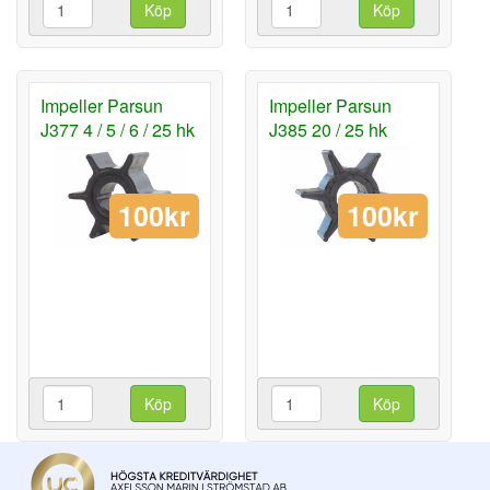
Köp
Köp
Impeller Parsun
Impeller Parsun
J377 4 / 5 / 6 / 25 hk
J385 20 / 25 hk
100kr
100kr
Köp
Köp