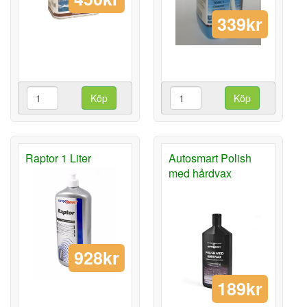
339kr
Köp
Köp
Raptor 1 Liter
Autosmart Polish
med hårdvax
928kr
189kr