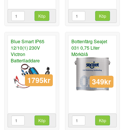
Köp
Köp
Blue Smart IP65
Bottenfärg Seajet
12/10(1) 230V
031 0,75 Liter
Victron
Mörkblå
Batteriladdare
1795kr
349kr
Köp
Köp