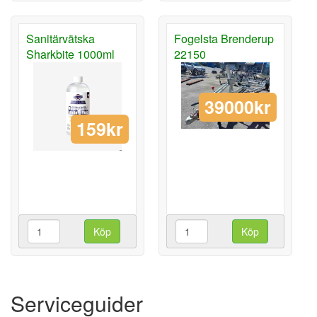
Sanitärvätska
Fogelsta Brenderup
Sharkbite 1000ml
22150
39000kr
159kr
Köp
Köp
Serviceguider