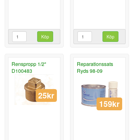
Köp
Köp
Renspropp 1/2"
Reparationssats
D100483
Ryds 98-09
25kr
159kr