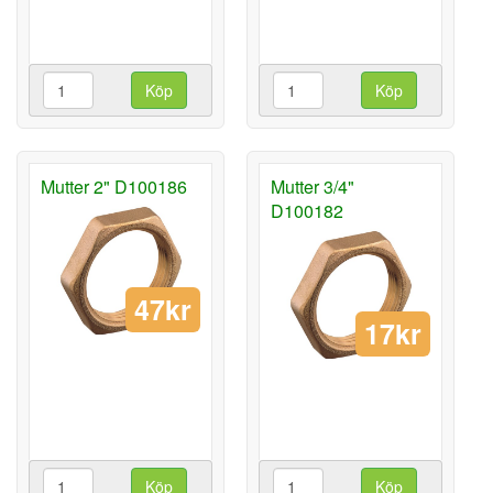
Köp
Köp
Mutter 2" D100186
Mutter 3/4"
D100182
47kr
17kr
Köp
Köp