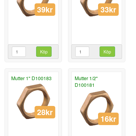
39kr
33kr
Köp
Köp
Mutter 1" D100183
Mutter 1/2"
D100181
28kr
16kr