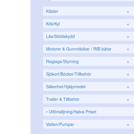
Kläder
+
Kök/Kyl
+
Lås/Stöldskydd
+
Motorer & Gummibåtar / RIB-båtar
+
Reglage/Styrning
+
Sjökort/Böcker/Tillbehör
+
Säkerhet/Hjälpmedel
+
Trailer & Tillbehör
+
Utförsäljning/Halva Priset
Vatten/Pumpar
+