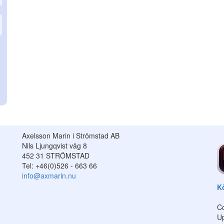
Axelsson Marin i Strömstad AB
Nils Ljungqvist väg 8
452 31 STRÖMSTAD
Tel: +46(0)526 - 663 66
info@axmarin.nu
Kö
Co
U