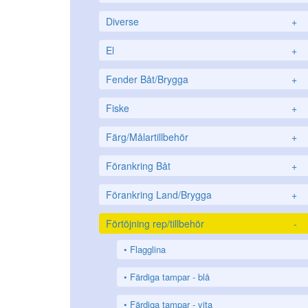
Diverse
+
El
+
Fender Båt/Brygga
+
Fiske
+
Färg/Målartillbehör
+
Förankring Båt
+
Förankring Land/Brygga
+
Förtöjning rep/tillbehör
-
Flagglina
Färdiga tampar - blå
Färdiga tampar - vita