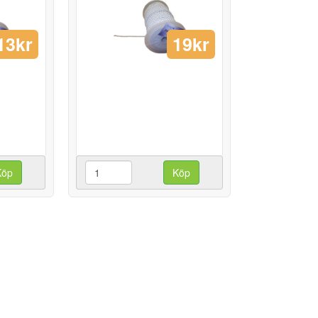
13kr
19kr
Köp
Köp