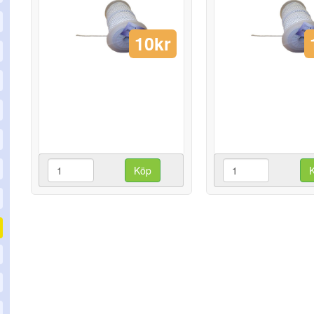
10kr
Köp