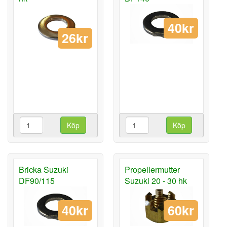
40kr
26kr
Köp
Köp
Bricka Suzuki
Propellermutter
DF90/115
Suzuki 20 - 30 hk
40kr
60kr