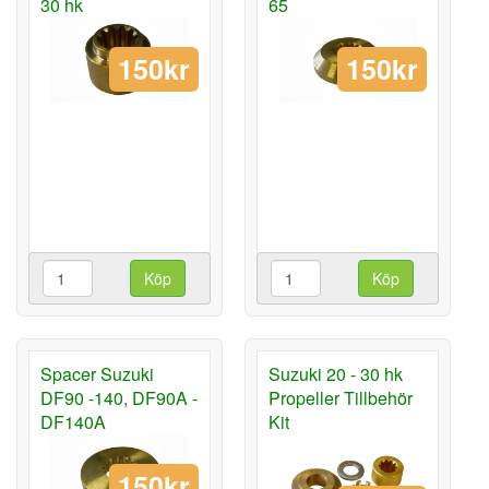
30 hk
65
150kr
150kr
Köp
Köp
Spacer Suzuki
Suzuki 20 - 30 hk
DF90 -140, DF90A -
Propeller Tillbehör
DF140A
Kit
150kr