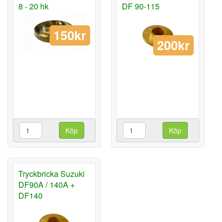
8 - 20 hk
DF 90-115
150kr
200kr
Köp
Köp
Tryckbricka Suzuki
DF90A / 140A +
DF140