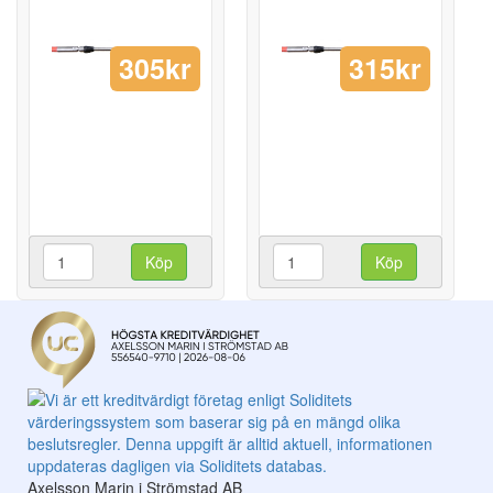
305kr
315kr
Köp
Köp
Axelsson Marin i Strömstad AB