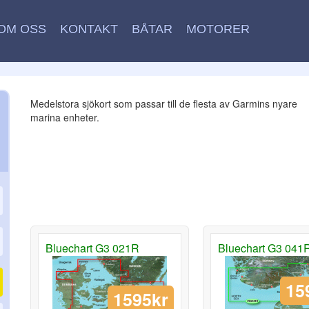
OM OSS
KONTAKT
BÅTAR
MOTORER
Medelstora sjökort som passar till de flesta av Garmins nyare
marina enheter.
Bluechart G3 021R
Bluechart G3 041
15
1595kr