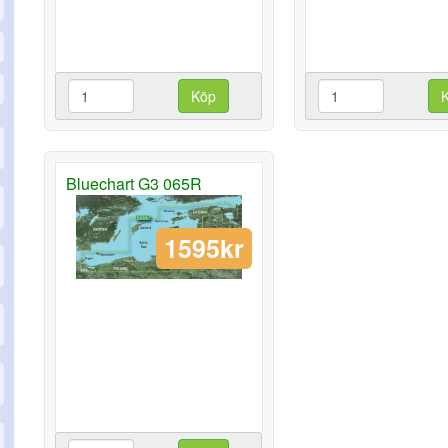
Köp
Bluechart G3 065R
1595kr