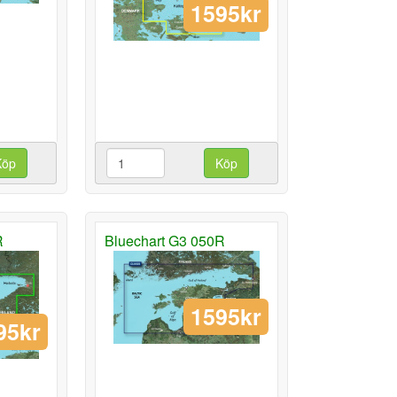
1595kr
Köp
Köp
R
Bluechart G3 050R
1595kr
95kr