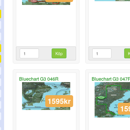
Köp
Bluechart G3 046R
Bluechart G3 047
1595kr
15