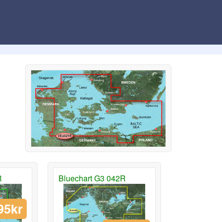
R
Bluechart G3 042R
95kr