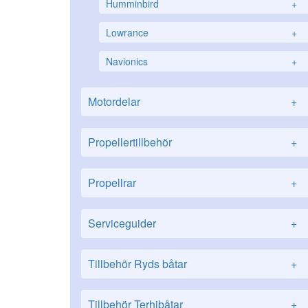
Humminbird
+
Lowrance
+
Navionics
+
Motordelar
+
Propellertillbehör
+
Propellrar
+
Serviceguider
+
Tillbehör Ryds båtar
+
Tillbehör Terhibåtar
+