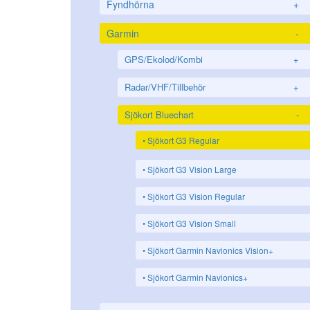
Fyndhörna
+
Garmin
-
GPS/Ekolod/Kombi
+
Radar/VHF/Tillbehör
+
Sjökort Bluechart
-
Sjökort G3 Regular
Sjökort G3 Vision Large
Sjökort G3 Vision Regular
Sjökort G3 Vision Small
Sjökort Garmin Navionics Vision+
Sjökort Garmin Navionics+