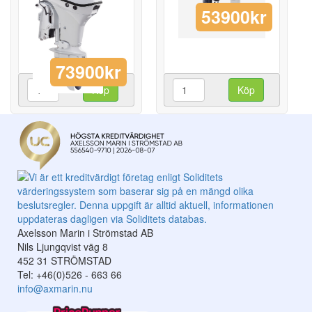
53900kr
73900kr
Köp
Köp
Axelsson Marin i Strömstad AB
Nils Ljungqvist väg 8
452 31 STRÖMSTAD
Tel: +46(0)526 - 663 66
info@axmarin.nu