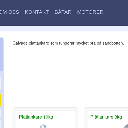
OM OSS
KONTAKT
BÅTAR
MOTORER
Galvade plättankare som fungerar mycket bra på sandbotten.
Plättankare 10kg
Plättankare 3kg