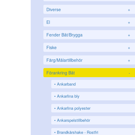
Diverse
+
El
+
Fender Båt/Brygga
+
Fiske
+
Färg/Målartillbehör
+
Förankring Båt
-
Ankarband
Ankarlina bly
Ankarlina polyester
Ankarspelstillbehör
Brandkårshake - Rostfri