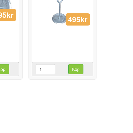
95kr
495kr
Köp
Köp