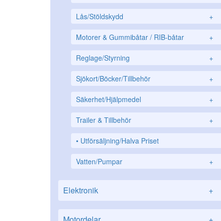
Lås/Stöldskydd
+
Motorer & Gummibåtar / RIB-båtar
+
Reglage/Styrning
+
Sjökort/Böcker/Tillbehör
+
Säkerhet/Hjälpmedel
+
Trailer & Tillbehör
+
Utförsäljning/Halva Priset
Vatten/Pumpar
+
Elektronik
+
Motordelar
+