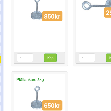
2
850kr
Köp
Plättankare 8kg
650kr