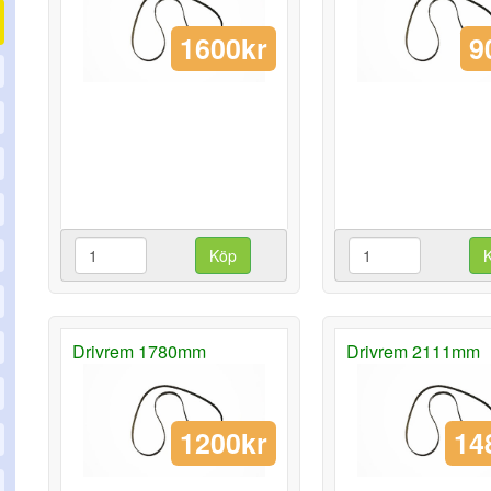
1600kr
9
Köp
Drivrem 1780mm
Drivrem 2111mm
1200kr
14