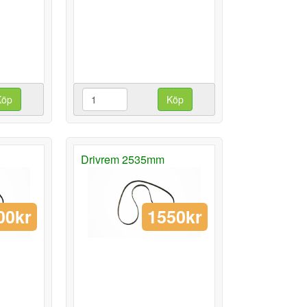
Köp
Köp
Drivrem 2535mm
00kr
1550kr