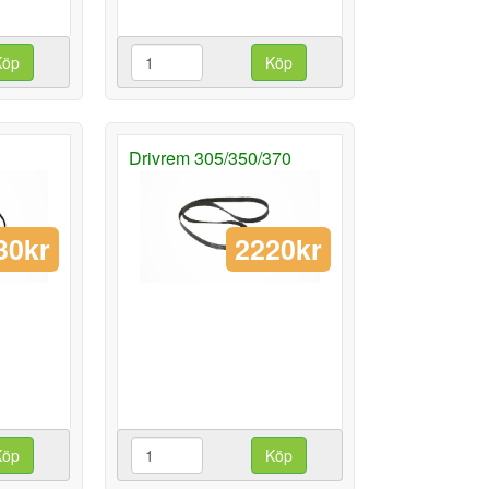
Köp
Köp
Drivrem 305/350/370
30kr
2220kr
Köp
Köp