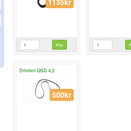
1135kr
Köp
Drivrem QSD 4,2
500kr