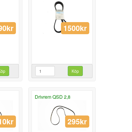
90kr
1500kr
Köp
Köp
Drivrem QSD 2,8
10kr
295kr