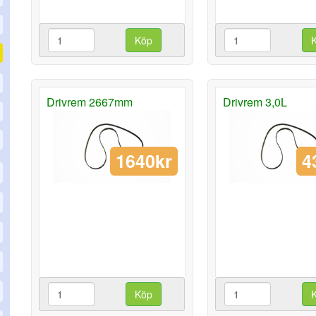
Köp
Drivrem 2667mm
Drivrem 3,0L
1640kr
4
Köp