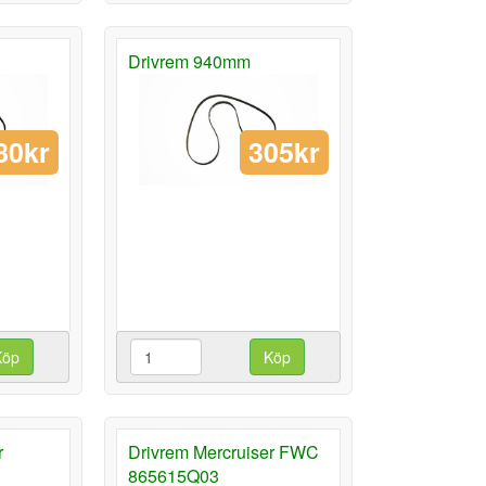
Drivrem 940mm
80kr
305kr
Köp
Köp
r
Drivrem Mercruiser FWC
865615Q03