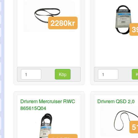
2280kr
3
Köp
Drivrem Mercruiser RWC
Drivrem QSD 2,0
865615Q04
5