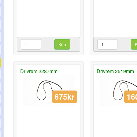
Köp
Drivrem 2287mm
Drivrem 2519mm
675kr
16