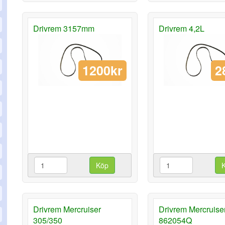
Drivrem 3157mm
Drivrem 4,2L
1200kr
2
Köp
Drivrem Mercruiser
Drivrem Mercruise
305/350
862054Q