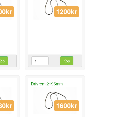
00kr
1200kr
Köp
Köp
Drivrem 2195mm
80kr
1600kr