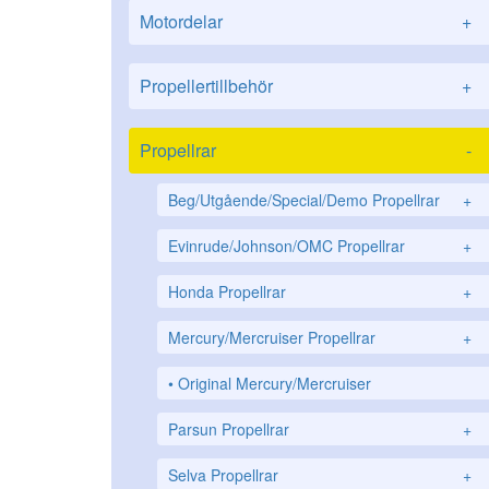
Motordelar
+
Propellertillbehör
+
Propellrar
-
Beg/Utgående/Special/Demo Propellrar
+
Evinrude/Johnson/OMC Propellrar
+
Honda Propellrar
+
Mercury/Mercruiser Propellrar
+
Original Mercury/Mercruiser
Parsun Propellrar
+
Selva Propellrar
+