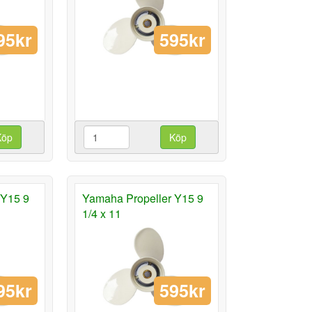
95kr
595kr
Köp
Köp
 Y15 9
Yamaha Propeller Y15 9
1/4 x 11
95kr
595kr