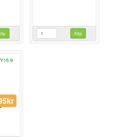
Köp
Köp
 Y15 9
95kr