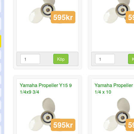
595kr
5
Köp
Yamaha Propeller Y15 9
Yamaha Propeller
1/4x9 3/4
1/4 x 10
595kr
5