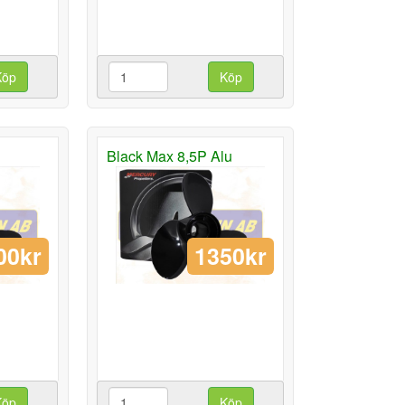
Köp
Köp
Black Max 8,5P Alu
00kr
1350kr
Köp
Köp