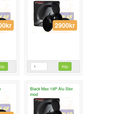
00kr
2900kr
Köp
Köp
u
Black Max 19P Alu Stor
mod