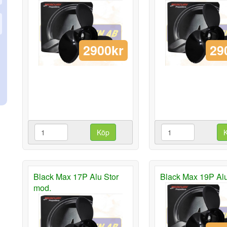
2900kr
29
Köp
Black Max 17P Alu Stor
Black Max 19P Al
mod.