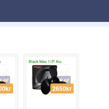
.
u
Black Max 11P Alu
00kr
2650kr