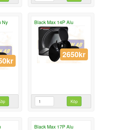
u Ny
Black Max 14P Alu
2650kr
50kr
Köp
Köp
u
Black Max 17P Alu