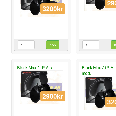
29
3200kr
Köp
Black Max 21P Alu
Black Max 21P Alu
mod.
2900kr
32