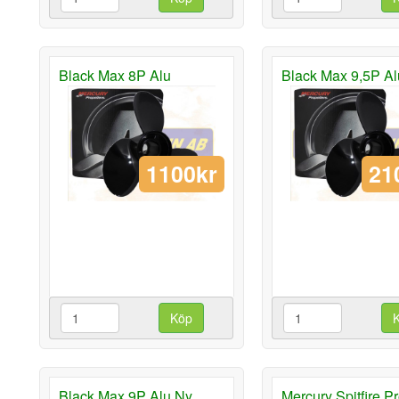
Black Max 8P Alu
Black Max 9,5P Al
1100kr
21
Köp
Black Max 9P Alu Ny
Mercury Spitfire Pr