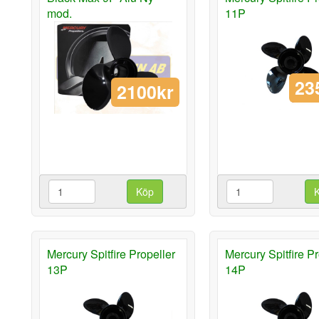
mod.
11P
23
2100kr
Köp
Mercury Spitfire Propeller
Mercury Spitfire Pr
13P
14P