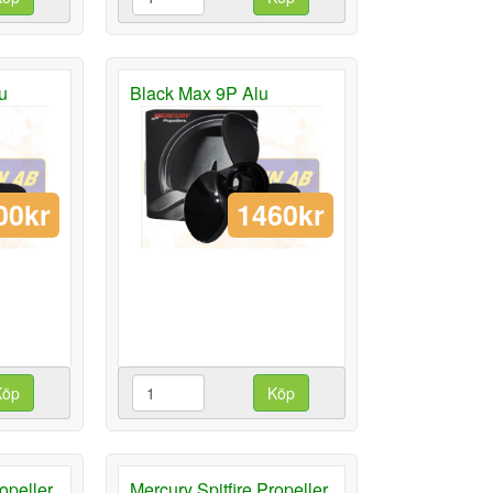
u
Black Max 9P Alu
00kr
1460kr
Köp
Köp
opeller
Mercury Spitfire Propeller