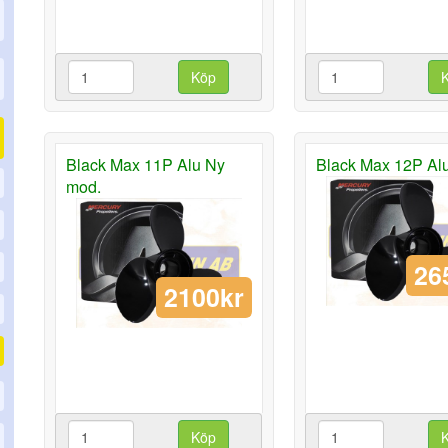
Köp
Black Max 11P Alu Ny
Black Max 12P Al
mod.
26
2100kr
Köp