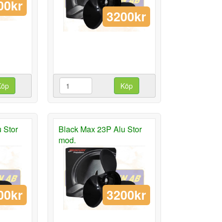
00kr
3200kr
Köp
Köp
 Stor
Black Max 23P Alu Stor
mod.
00kr
3200kr