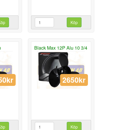
Köp
Köp
u
Black Max 12P Alu 10 3/4
50kr
2650kr
Köp
Köp