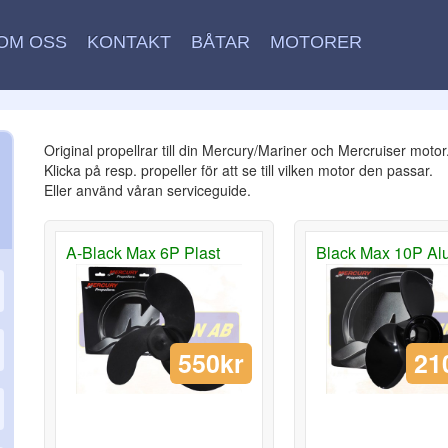
OM OSS
KONTAKT
BÅTAR
MOTORER
Original propellrar till din Mercury/Mariner och Mercruiser motor
Klicka på resp. propeller för att se till vilken motor den passar.
Eller använd våran serviceguide.
A-Black Max 6P Plast
Black Max 10P Al
550kr
21