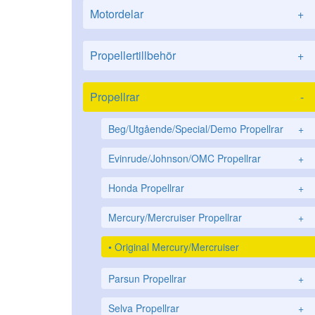
Motordelar
+
Propellertillbehör
+
Propellrar
-
Beg/Utgående/Special/Demo Propellrar
+
Evinrude/Johnson/OMC Propellrar
+
Honda Propellrar
+
Mercury/Mercruiser Propellrar
+
Original Mercury/Mercruiser
Parsun Propellrar
+
Selva Propellrar
+