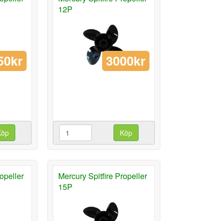
12P
50kr
3000kr
Köp
Köp
opeller
Mercury Spitfire Propeller
15P