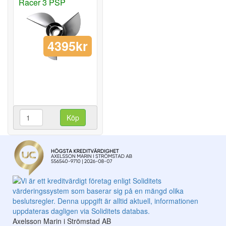
Racer 3 PSP
4395kr
Köp
Axelsson Marin i Strömstad AB