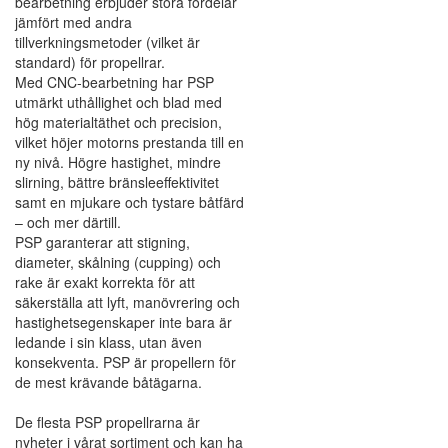
bearbetning erbjuder stora fördelar
jämfört med andra
tillverkningsmetoder (vilket är
standard) för propellrar.
Med CNC-bearbetning har PSP
utmärkt uthållighet och blad med
hög materialtäthet och precision,
vilket höjer motorns prestanda till en
ny nivå. Högre hastighet, mindre
slirning, bättre bränsleeffektivitet
samt en mjukare och tystare båtfärd
– och mer därtill.
PSP garanterar att stigning,
diameter, skålning (cupping) och
rake är exakt korrekta för att
säkerställa att lyft, manövrering och
hastighetsegenskaper inte bara är
ledande i sin klass, utan även
konsekventa. PSP är propellern för
de mest krävande båtägarna.
De flesta PSP propellrarna är
nyheter i vårat sortiment och kan ha