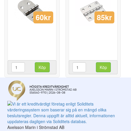
85kr
60kr
Köp
Köp
Axelsson Marin i Strömstad AB