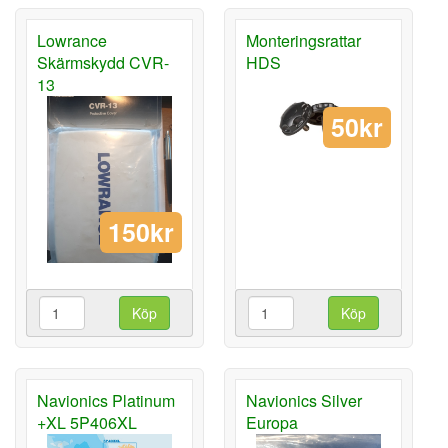
Lowrance
Monteringsrattar
Skärmskydd CVR-
HDS
13
50kr
150kr
Köp
Köp
Navionics Platinum
Navionics Silver
+XL 5P406XL
Europa