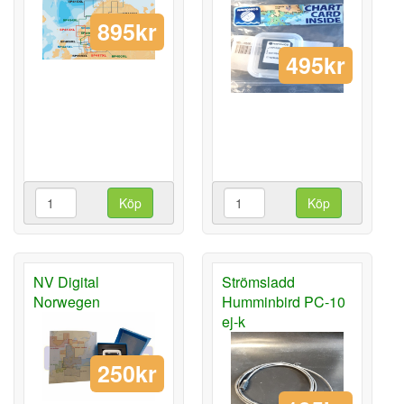
895kr
495kr
Köp
Köp
NV Digital
Strömsladd
Norwegen
Humminbird PC-10
ej-k
250kr