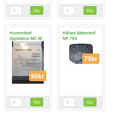
Köp
Köp
Humminbird
Hållare fjärkontroll
Skyddshuv MC W
NP-7XX
75kr
95kr
Köp
Köp