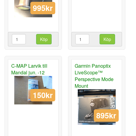
995kr
Köp
Köp
C-MAP Larvik till
Garmin Panoptix
Mandal jun. -12
LiveScope™
Perspective Mode
Mount
150kr
895kr