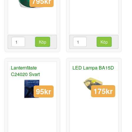
795kr
Köp
Köp
Lanternfäste
LED Lampa BA15D
C24020 Svart
175kr
95kr