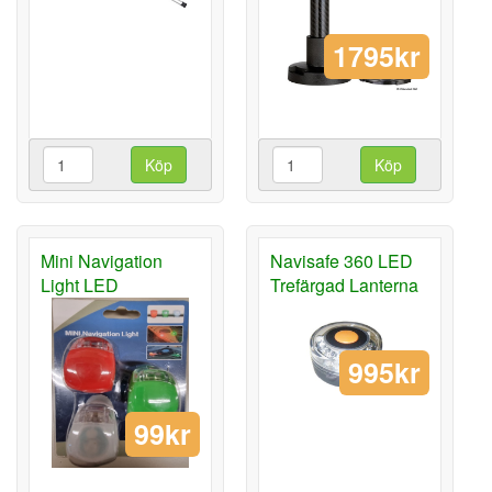
1795kr
Köp
Köp
Mini Navigation
Navisafe 360 LED
Light LED
Trefärgad Lanterna
995kr
99kr