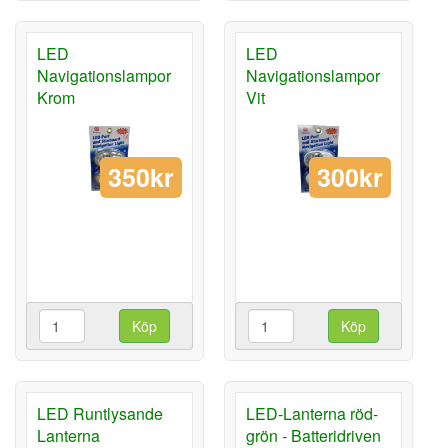
LED
LED
Navigationslampor
Navigationslampor
Krom
Vit
350kr
300kr
Köp
Köp
LED Runtlysande
LED-Lanterna röd-
Lanterna
grön - Batteridriven