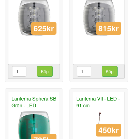
625kr
815kr
Köp
Köp
Lanterna Sphera SB
Lanterna Vit - LED -
Grön - LED
91 cm
450kr