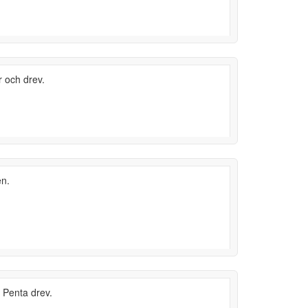
r och drev.
en.
o Penta drev.