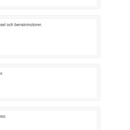
diesel och bensinmotorer.
r.
tor.