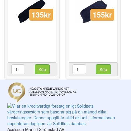
135kr
155kr
Köp
Köp
Axelsson Marin i Strömstad AB