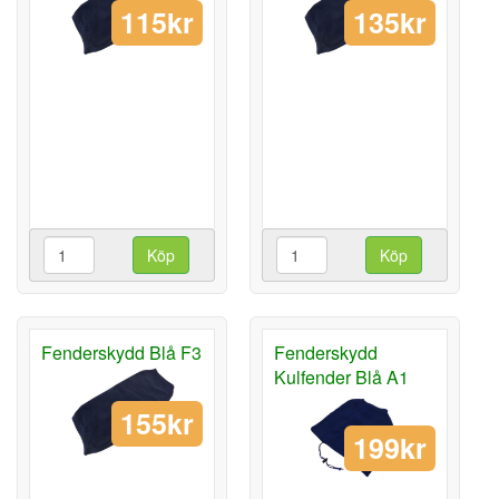
115kr
135kr
Köp
Köp
Fenderskydd Blå F3
Fenderskydd
Kulfender Blå A1
155kr
199kr