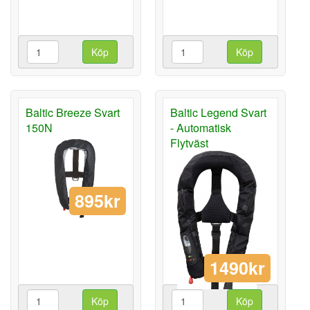
Köp
Köp
Baltic Breeze Svart
Baltic Legend Svart
150N
- Automatisk
Flytväst
895kr
1490kr
Köp
Köp