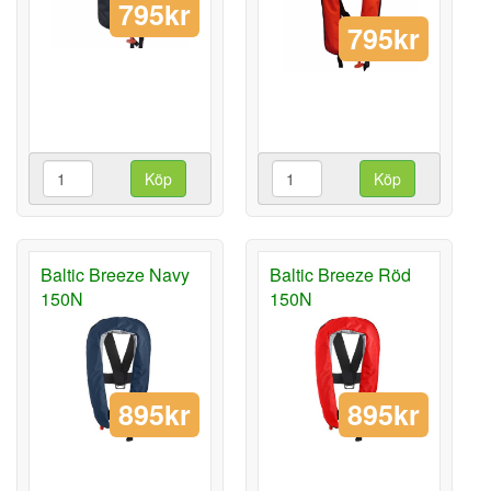
795kr
795kr
Köp
Köp
Baltic Breeze Navy
Baltic Breeze Röd
150N
150N
895kr
895kr