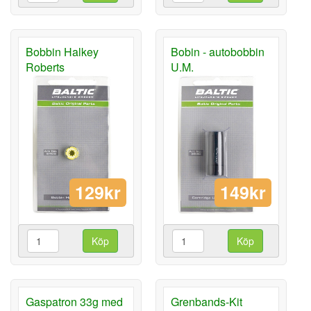
Bobbin Halkey
Bobin - autobobbin
Roberts
U.M.
129kr
149kr
Köp
Köp
Gaspatron 33g med
Grenbands-Kit