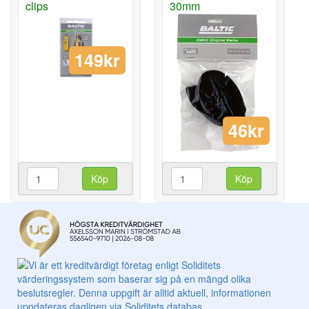
clips
30mm
149kr
46kr
Köp
Köp