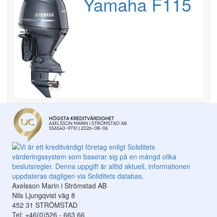
Yamaha F115
Axelsson Marin i Strömstad AB
Nils Ljungqvist väg 8
452 31 STRÖMSTAD
Tel: +46(0)526 - 663 66