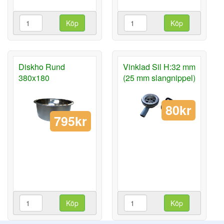
Köp
Köp
Diskho Rund
Vinklad Sil H:32 mm
380x180
(25 mm slangnippel)
80kr
795kr
Köp
Köp