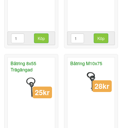
Köp
Köp
Båtring 8x55
Båtring M10x75
Trägängad
28kr
25kr