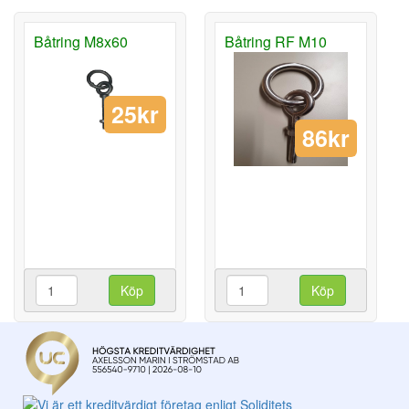
Båtring M8x60
Båtring RF M10
25kr
86kr
Köp
Köp