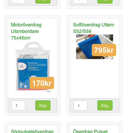
Motoröverdrag
Sofföverdrag Uttern
Utombordare
S52/S56
75x45cm
795kr
170kr
Köp
Köp
Styrpulpetsöverdrag
Överdrag Pulpet