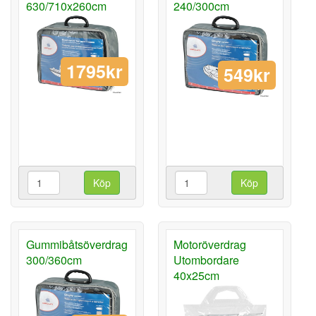
630/710x260cm
240/300cm
1795kr
549kr
Köp
Köp
Gummibåtsöverdrag
Motoröverdrag
300/360cm
Utombordare
40x25cm