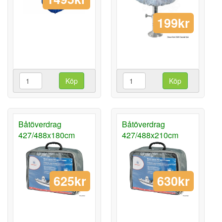
199kr
Köp
Köp
Båtöverdrag
Båtöverdrag
427/488x180cm
427/488x210cm
625kr
630kr