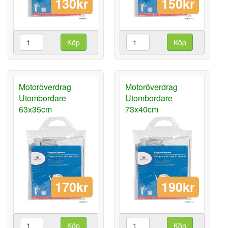
130kr
150kr
Köp
Köp
Motoröverdrag
Motoröverdrag
Utombordare
Utombordare
63x35cm
73x40cm
170kr
190kr
Köp
Köp