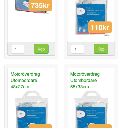
735kr
110kr
Köp
Köp
Motoröverdrag
Motoröverdrag
Utombordare
Utombordare
48x27cm
55x33cm