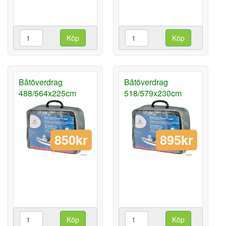
Köp
Köp
Båtöverdrag
Båtöverdrag
488/564x225cm
518/579x230cm
850kr
895kr
Köp
Köp