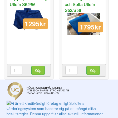
Uttern S52/56
och Soffa Uttern
S52/S56
1295kr
1795kr
Köp
Köp