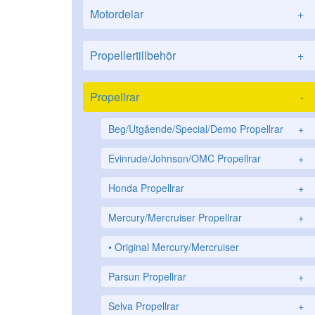
Motordelar
+
Propellertillbehör
+
Propellrar
-
Beg/Utgående/Special/Demo Propellrar
+
Evinrude/Johnson/OMC Propellrar
+
Honda Propellrar
+
Mercury/Mercruiser Propellrar
+
Original Mercury/Mercruiser
Parsun Propellrar
+
Selva Propellrar
+