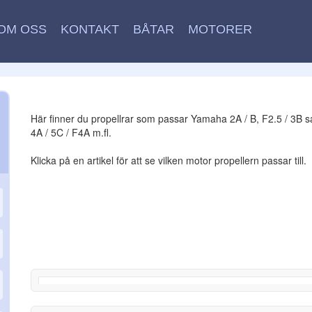
OM OSS
KONTAKT
BÅTAR
MOTORER
Här finner du propellrar som passar Yamaha 2A / B, F2.5 / 3B 
4A / 5C / F4A m.fl.
Klicka på en artikel för att se vilken motor propellern passar till.