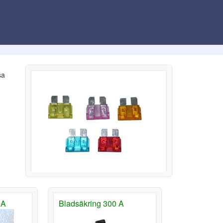
sa
0A
Bladsäkring 300 A