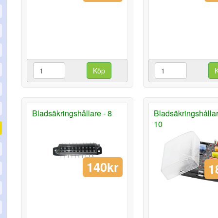
Köp
Bladsäkringshållare - 8
Bladsäkringshålla
10
140kr
1