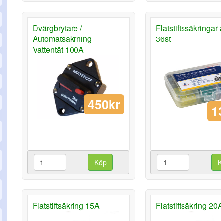
Dvärgbrytare /
Flatstiftssäkringar
Automatsäkrning
36st
Vattentät 100A
450kr
1
Köp
Flatstiftsäkring 15A
Flatstiftsäkring 20