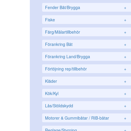
Fender Båt/Brygga
+
Fiske
+
Färg/Målartillbehör
+
Förankring Båt
+
Förankring Land/Brygga
+
Förtöjning rep/tillbehör
+
Kläder
+
Kök/Kyl
+
Lås/Stöldskydd
+
Motorer & Gummibåtar / RIB-båtar
+
Reglage/Styrning
+