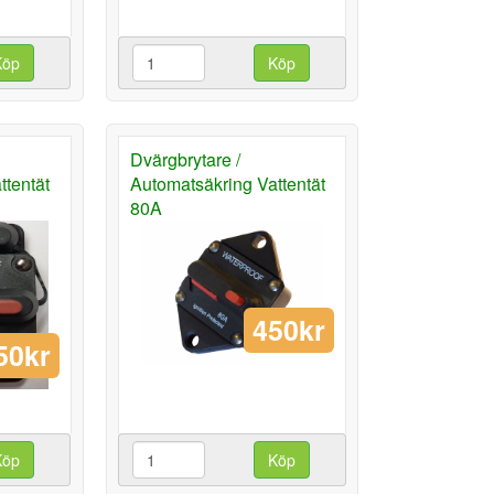
Köp
Köp
Dvärgbrytare /
ttentät
Automatsäkring Vattentät
80A
450kr
50kr
Köp
Köp