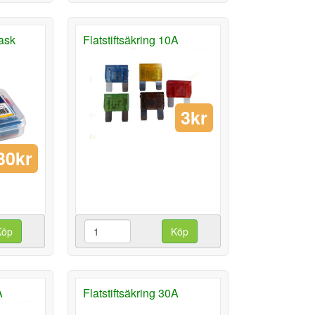
 ask
Flatstiftsäkring 10A
3kr
30kr
Köp
Köp
A
Flatstiftsäkring 30A