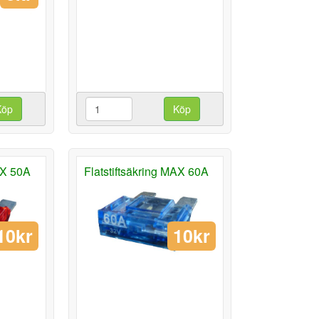
Köp
Köp
AX 50A
Flatstiftsäkring MAX 60A
10kr
10kr