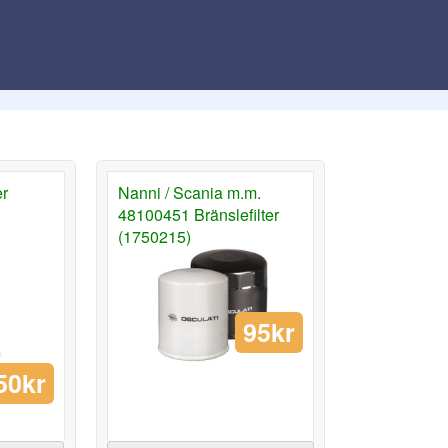
er
Nanni / Scania m.m.
48100451 Bränslefilter
(1750215)
95kr
50kr