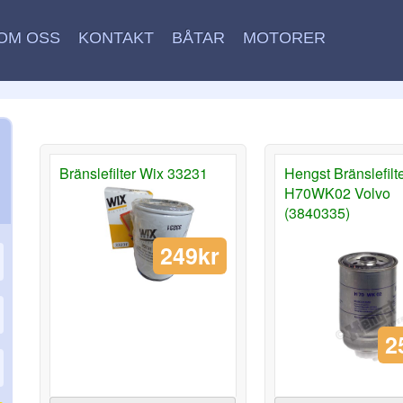
OM OSS
KONTAKT
BÅTAR
MOTORER
Bränslefilter Wix 33231
Hengst Bränslefilt
H70WK02 Volvo
(3840335)
249kr
2