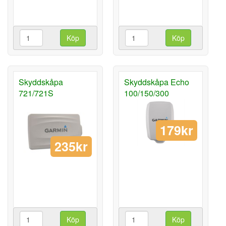
Köp
Köp
Skyddskåpa
Skyddskåpa Echo
721/721S
100/150/300
179kr
235kr
Köp
Köp