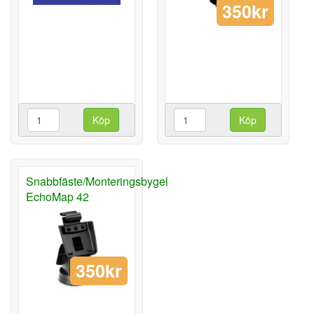
350kr
Köp
Köp
Snabbfäste/Monteringsbygel
EchoMap 42
350kr