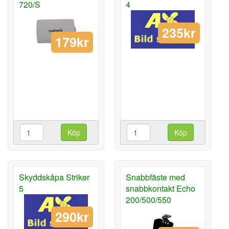
720/S
4
235kr
179kr
Köp
Köp
Skyddskåpa Striker
Snabbfäste med
5
snabbkontakt Echo
200/500/550
290kr