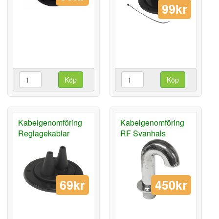
99kr
Köp
Köp
Kabelgenomföring
Kabelgenomföring
Reglagekablar
RF Svanhals
69kr
450kr