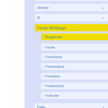
Diverse
+
El
+
Fender Båt/Brygga
-
Bryggfender
Fender
Fenderfäste
Fenderhållare
Fenderlina
Fenderskydd
Kulfender
Fiske
+