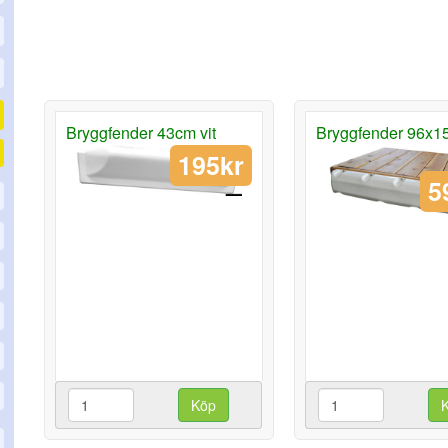
Bryggfender 43cm vit
Bryggfender 96x
195kr
5
Köp