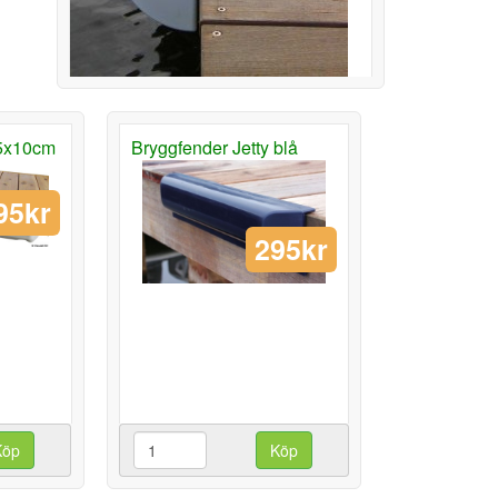
15x10cm
Bryggfender Jetty blå
95kr
295kr
Köp
Köp