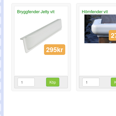
Bryggfender Jetty vit
Hörnfender vit
2
295kr
Köp