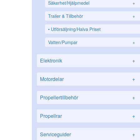
Säkerhet/Hjälpmedel
+
Trailer & Tillbehör
+
Utförsäljning/Halva Priset
Vatten/Pumpar
+
Elektronik
+
Motordelar
+
Propellertillbehör
+
Propellrar
+
Serviceguider
+