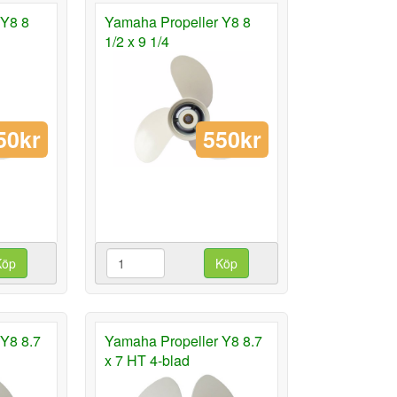
 Y8 8
Yamaha Propeller Y8 8
1/2 x 9 1/4
50kr
550kr
Köp
Köp
Y8 8.7
Yamaha Propeller Y8 8.7
x 7 HT 4-blad