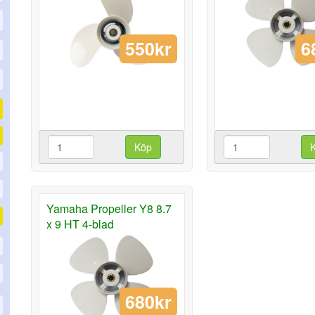
550kr
6
Köp
Yamaha Propeller Y8 8.7
x 9 HT 4-blad
680kr