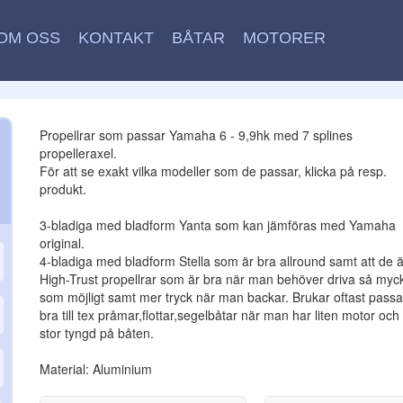
OM OSS
KONTAKT
BÅTAR
MOTORER
Propellrar som passar Yamaha 6 - 9,9hk med 7 splines
propelleraxel.
För att se exakt vilka modeller som de passar, klicka på resp.
produkt.
3-bladiga med bladform Yanta som kan jämföras med Yamaha
original.
4-bladiga med bladform Stella som är bra allround samt att de ä
High-Trust propellrar som är bra när man behöver driva så myc
som möjligt samt mer tryck när man backar. Brukar oftast passa
bra till tex pråmar,flottar,segelbåtar när man har liten motor och
stor tyngd på båten.
Material: Aluminium