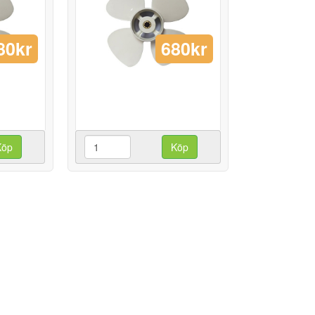
80kr
680kr
Köp
Köp