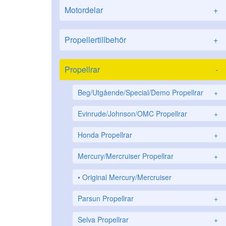
Motordelar
+
Propellertillbehör
+
Propellrar
-
Beg/Utgående/Special/Demo Propellrar
+
Evinrude/Johnson/OMC Propellrar
+
Honda Propellrar
+
Mercury/Mercruiser Propellrar
+
Original Mercury/Mercruiser
Parsun Propellrar
+
Selva Propellrar
+