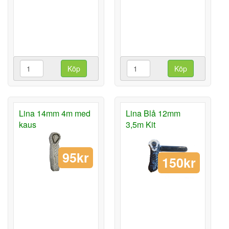
Köp
Köp
Lina 14mm 4m med
Lina Blå 12mm
kaus
3,5m Kit
95kr
150kr