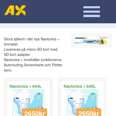
Stora sjökort i det nya Navionics +
formatet.
Levereras på micro-SD kort med
SD-kort adapter.
Navionics + innehåller funktionerna
Autorouting,Sonarcharts och Plotter
sync.
Navionics + 644L
Navionics + 645L
2650kr
2650kr