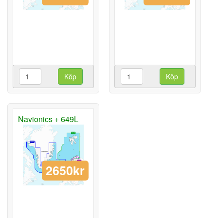
Köp
Köp
Navionics + 649L
2650kr