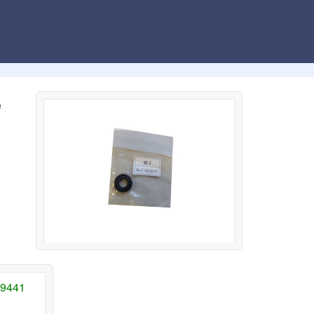
e
09441