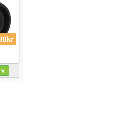
80kr
Köp