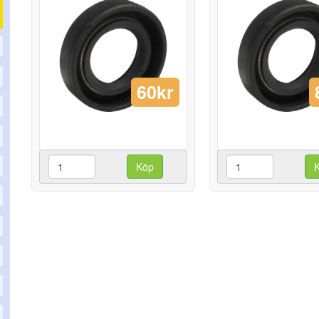
60kr
Köp