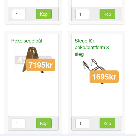
Köp
Köp
Peke segelbåt
Stege för
peke/plattform 3-
steg
7195kr
1695kr
Köp
Köp