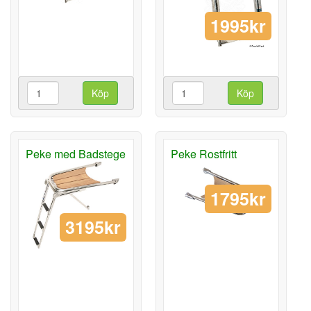
1995kr
Köp
Köp
Peke med Badstege
Peke Rostfritt
1795kr
3195kr