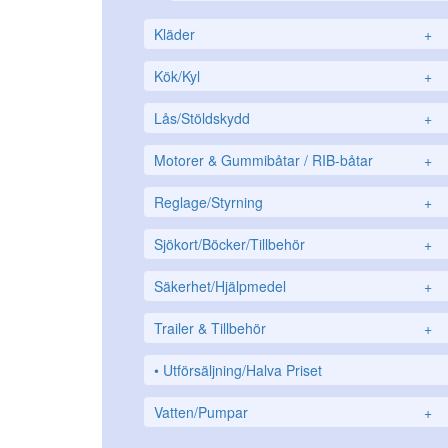
Kläder
+
Kök/Kyl
+
Lås/Stöldskydd
+
Motorer & Gummibåtar / RIB-båtar
+
Reglage/Styrning
+
Sjökort/Böcker/Tillbehör
+
Säkerhet/Hjälpmedel
+
Trailer & Tillbehör
+
Utförsäljning/Halva Priset
Vatten/Pumpar
+