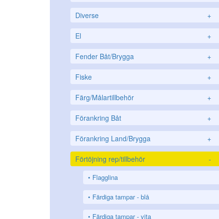
Diverse
+
El
+
Fender Båt/Brygga
+
Fiske
+
Färg/Målartillbehör
+
Förankring Båt
+
Förankring Land/Brygga
+
Förtöjning rep/tillbehör
-
Flagglina
Färdiga tampar - blå
Färdiga tampar - vita