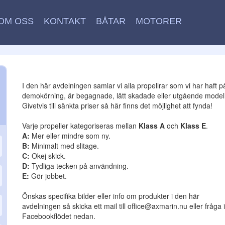
OM OSS
KONTAKT
BÅTAR
MOTORER
I den här avdelningen samlar vi alla propellrar som vi har haft p
demokörning, är begagnade, lätt skadade eller utgående modell
Givetvis till sänkta priser så här finns det möjlighet att fynda!
Varje propeller kategoriseras mellan
Klass A
och
Klass E
.
A:
Mer eller mindre som ny.
B:
Minimalt med slitage.
C:
Okej skick.
D:
Tydliga tecken på användning.
E:
Gör jobbet.
Önskas specifika bilder eller info om produkter i den här
avdelningen så skicka ett mail till office@axmarin.nu eller fråga i
Facebookflödet nedan.