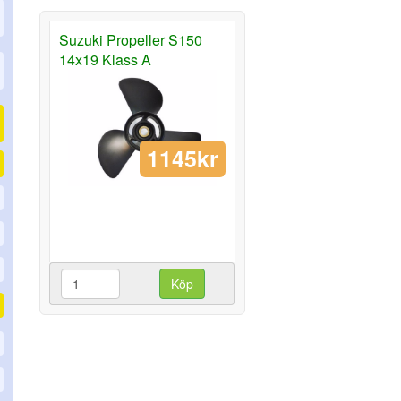
Suzuki Propeller S150
14x19 Klass A
1145kr
Köp