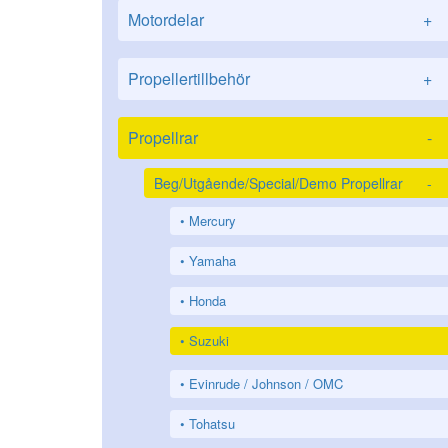
Motordelar
+
Propellertillbehör
+
Propellrar
-
Beg/Utgående/Special/Demo Propellrar
-
Mercury
Yamaha
Honda
Suzuki
Evinrude / Johnson / OMC
Tohatsu