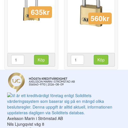
635kr
560kr
Köp
Köp
Axelsson Marin i Strömstad AB
Nils Ljungqvist väg 8