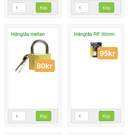
Köp
Köp
Hänglås mellan
Hänglås RF 30mm
95kr
80kr
Köp
Köp