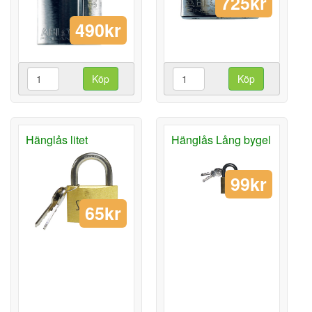
725kr
490kr
Köp
Köp
Hänglås litet
Hänglås Lång bygel
99kr
65kr