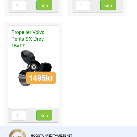
Köp
Köp
Propeller Volvo
Penta SX Drev
15x17
1495kr
Köp